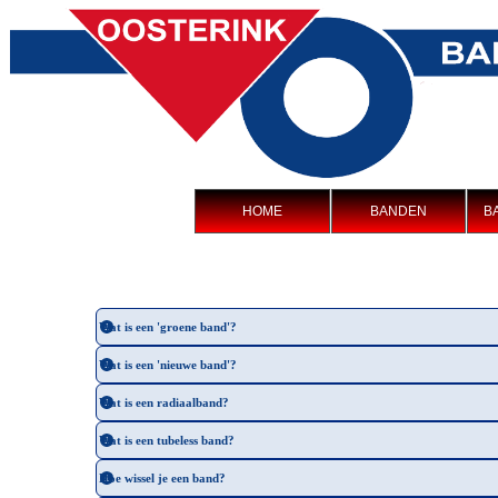
HOME
BANDEN
B
Wat is een 'groene band'?
Wat is een 'nieuwe band'?
Wat is een radiaalband?
Wat is een tubeless band?
Hoe wissel je een band?