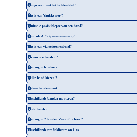
Compressor met lekdichtmiddel ?
Wat is een 'thuiskomer'?
Minimale profieldiepte van een band?
Controle APK (personenauto's)?
Wat is een vierseizoenenband?
4 seizoenen banden ?
Vervangen banden ?
Welke band kiezen ?
Andere bandenmaat
Verschillende banden monteren?
Brede banden
Vervangen 2 banden Voor of achter ?
Verschillende profieldieptes op 1 as