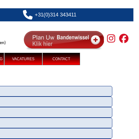
+31(0)314 343411
ten)
NG
VACATURES
CONTACT