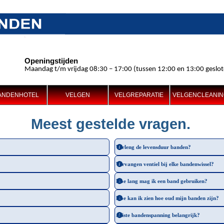
KLANTENTIPS
BROCHURE
VEEL GESTELDE VRAGEN
Openingstijden
Maandag t/m vrijdag 08:30 – 17:00 (tussen 12:00 en 13:00 geslo
ANDENHOTEL
VELGEN
VELGREPARATIE
VELGENCLEANI
Meest gestelde vragen.
Verleng de levensduur banden?
Vervangen ventiel bij elke bandenwissel?
Hoe lang mag ik een band gebruiken?
Hoe kan ik zien hoe oud mijn banden zijn?
Juiste bandenspanning belangrijk?