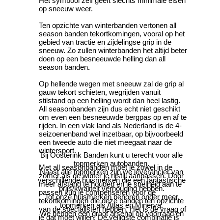
Het symbool zelf geeft slechts minimale eisen
op sneeuw weer.
Ten opzichte van winterbanden vertonen all
season banden tekortkomingen, vooral op het
gebied van tractie en zijdelingse grip in de
sneeuw. Zo zullen winterbanden het altijd beter
doen op een besneeuwde helling dan all
season banden
.
Op hellende wegen met sneeuw zal de grip al
gauw tekort schieten, wegrijden vanuit
stilstand op een helling wordt dan heel lastig.
All seasonbanden zijn dus echt niet geschikt
om even een besneeuwde bergpas op en af te
rijden. In een vlak land als Nederland is de 4-
seizoenenband wel inzetbaar, op bijvoorbeeld
een tweede auto die niet meegaat naar de
wintersport.
Bij Oosterink Banden kunt u terecht voor alle
topmerken autobanden.
Met all seasonbanden moet je zowel in de
Naast alle topmerken zijn we leverancier van
zomer als de winter je rijstijl aanpassen. Door
verschillende huismerken die een fantastische
meer afstand te houden en je snelheid aan te
prijs/kwaliteit verhouding hebben.
passen kun je compenseren voor de
Tot onze huismerken behoren onder meer
tekortkomingen die deze banden ten opzichte
topmerken als Atlas en Minerva.
van de specialisten hebben. Het is de vraag of
We hebben een groot arsenal op voorraad en
je dat moet willen. De veiligste combinatie is